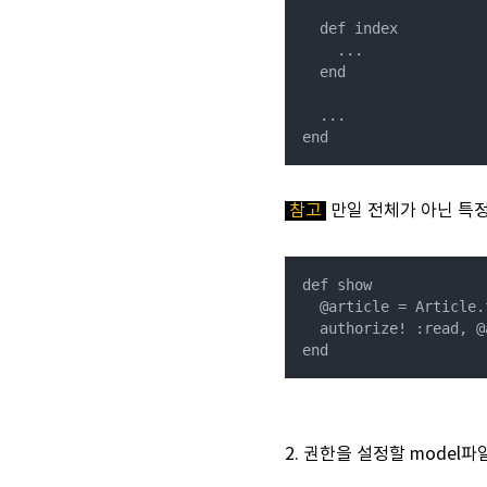
  def index

    ...

  end

  ...

참고
만일 전체가 아닌 특정
def show

  @article = Article.
  authorize! :read, @a
end
2. 권한을 설정할 model