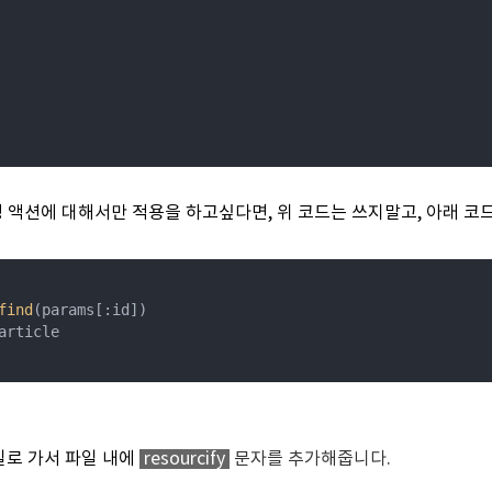
 액션에 대해서만 적용을 하고싶다면, 위 코드는 쓰지말고, 아래 코드
find
(params[:id])

rticle

파일로 가서 파일 내에
resourcify
문자를 추가해줍니다.