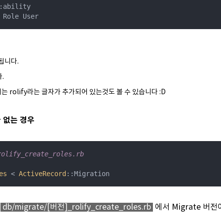
:ability

 Role User
됩니다.
.
는 rolify라는 글자가 추가되어 있는것도 볼 수 있습니다 :D
가 없는 경우
olify_create_roles.rb
es
 < 
ActiveRecord
:
:Migration
는
db/migrate/[버전]_rolify_create_roles.rb
에서 Migrate 버