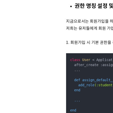
권한 명칭 설정 
지금으로서는 회원가입을 하
저희는 유저들에게 회원 가입
1. 회원가입 시 기본 권한을
class
User
 <
 Applicat
  after_create :assig
  ...

def assign_default_r
add_role
(:student
  end

  ...

end