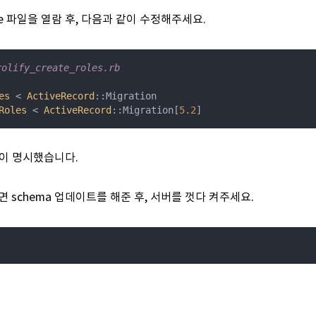
te 파일을 열람 후, 다음과 같이 수정해주세요.
olify_create_roles.rb
es
 < 
ActiveRecord
:
:Migration

Roles
 < 
ActiveRecord
:
:Migration[
5.2
]
같이 명시했습니다.
면 schema 업데이트를 해준 후
, 서버를 껏다 켜주세요.