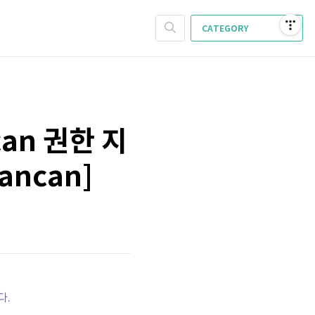
CATEGORY
ncan 권한 지
cancan]
다.