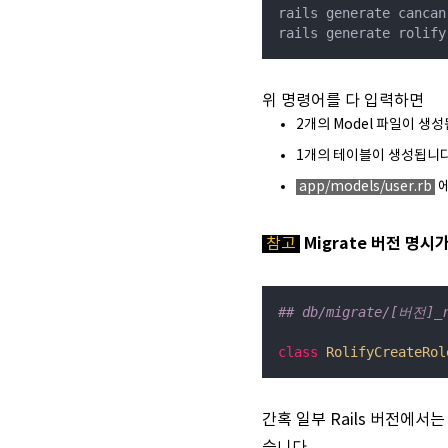
rails generate cancan
rails generate rolify
위 명령어를 다 입력하면
2개의 Model 파일이 생성
1개의 테이블이 생성됩니다
app/models/user.rb
에
Migrate 버전 명시
참고
## db/migrate/[버전]_r
class
RolifyCreateRol
간혹 일부 Rails 버전에서