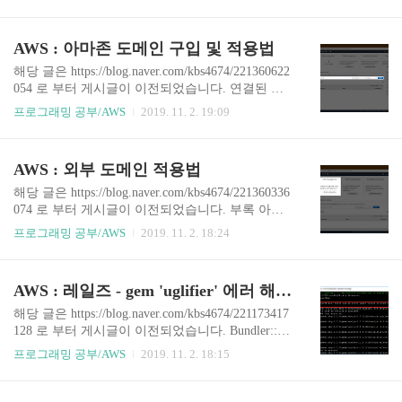
돌릴 때, 쉬운 방법으로서는 로컬로 돌리는 방법도
하겠습니다. 5. Figaro Gem을 활용합니다. 자세한
있었지만, 외부에서도 접근이 가능할 수 있는 AWS
설명은 생..
EC2 연동방식을 채택하게 되었습니다. 초반에는 G
AWS : 아마존 도메인 구입 및 적용법
eth서버를 돌리는데에 있어 구름IDE 채택을 할려
했는데 이번에 저희가 프로젝트를 진행하면서 구
해당 글은 https://blog.naver.com/kbs4674/221360622
름IDE가 막혔는지 계속 CPU가 뻑나는 문제가 있
054 로 부터 게시글이 이전되었습니다. 연결된 부
더라구요.. 게다가 AWS EC2에 Geth 설치법을 설명
록 외부 도메인 연동법 [클릭] AWS : 아마존 도메
프로그래밍 공부/AWS
2019. 11. 2. 19:09
한 글이 제대로된게 없어서 이번 포스팅을 통해 기
인 구입 및 적용법 실습 전 참고 1. 연결하고자 하
여를 하고자 합니다. AWS EC2 설정 1. AWS EC2
는 AWS EC2가 탄력적 IP랑 반드시 연동되어 있어
한국서버 DashBoard로 갑니다. 2. 새로운 EC2 인스
야 합니다. 부록 탄력적 IP 설정법 [클릭] 2. 해당 방
AWS : 외부 도메인 적용법
턴스..
법은 도메인 유지에 있어 매 달 0.5달러씩 과금이
붙습니다. 과금에 있어 부담이 되시는 분은 이 방법
해당 글은 https://blog.naver.com/kbs4674/221360336
(클릭) 을 참고 바랍니다. 1. Route 53 서비스로 이
074 로 부터 게시글이 이전되었습니다. 부록 아마
동 후, Register domain form에서 도메인 구매를 위
존 도메인 구입 및 적용법 [클릭] AWS : 외부 도메
프로그래밍 공부/AWS
2019. 11. 2. 18:24
해 구매하고자 하는 도메인을 입력하고, check 합니
인 AWS EC2에는 인스턴스 별로 IP가 부여됩니다.
다. 참고 한글 도메인을 쓰실 분은 언어 선택란에 K
그리고 도메인 등록만 해낸다면 사용자가 홈페이
orean을 선택해주세요. ..
지 접근에 있어 URL 주소로 접근을 시도 시, 해당 I
AWS : 레일즈 - gem 'uglifier' 에러 해결 방법
P 주소로 Redirect를 시킬 수 있습니다. 사실 외부
도메인 연동은 AWS에서도 Route52라는 서비스에
해당 글은 https://blog.naver.com/kbs4674/221173417
서도 지원을 합니다. 다만 해당 서비스의 문제점은
128 로 부터 게시글이 이전되었습니다. Bundler::Ge
매 달 0.5달러를 지불을 해야 한다는 점 입니다. 저
mrequireError: There was an error while trying to loa
프로그래밍 공부/AWS
2019. 11. 2. 18:15
는 그래서 돈을 아끼고자, 호스팅 업체에서 제공해
d the gem 'uglifier'. 해당 문제는 uglifier Gem은 nod
주는 '네임서버 연동' 기능을 활용해서 IP주소와 도
e.js 기반으로 작동되는 Gem이며, node.js가 없음으
메인을 연동을 해보고자 합니다. 실습 전 참고 1.
로 인해 발생되는 오류입니다. 그저 터미널에 아래