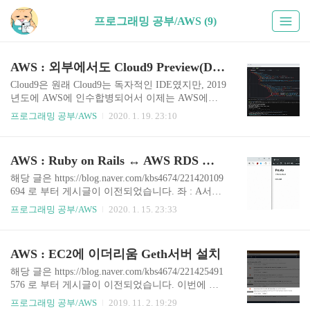
프로그래밍 공부/AWS (9)
AWS : 외부에서도 Cloud9 Preview(DEMO)페이지 접속
Cloud9은 원래 Cloud9는 독자적인 IDE였지만, 2019
년도에 AWS에 인수합병되어서 이제는 AWS에서
운영되고 있는 Cloud형 IDE 중 하나입니다. (구름 I
프로그래밍 공부/AWS
2020. 1. 19. 23:10
DE 서비스와 같다고 보면 됩니다.) 최근에는 한국
서버에서도 Cloud9 서비스를 사용할 수 있는만큼
점점 사용국가를 늘리고 있는 실태입니다. 하지만
AWS : Ruby on Rails ↔ AWS RDS 서버 연동 (PostgreSQL 기반)
이런 Cloud9의 단점이 존재하는 것이 있는데요, A
WS에 로그인된 브라우저가 아닌 상태에서 접속을
해당 글은 https://blog.naver.com/kbs4674/221420109
시도할 경우 다음과같이 접근차단이 걸립니다. 이
694 로 부터 게시글이 이전되었습니다. 좌 : A서버
는 Cloud9은 AWS의 내부 IP(사설 IP)를 사용하기
/ 우 : B서버 서버는 다르더라도 두 서버의 DB는 하
프로그래밍 공부/AWS
2020. 1. 15. 23:33
때문입니다. 개인적인 생각인데 AWS은 유저 사용
나의 외부 DB(RDS)를 공유하고 있기 때문에 보여
량에 비해 보유하고있는 공인IP 갯수가 적다보니,
지는 DB가 같음. (즉, A서버에서 DB 데이터를 생
아무래도 내부적으로 사설IP를 돌리는게 아닌가
성하면, B서버에서도 같은 결과가 보여짐.) 시작 전
AWS : EC2에 이더리움 Geth서버 설치
싶습니다. 앞전에 Cloud9 사진을..
유의사항(종합) 1. AWS 계정이 이미 있다는 가정
하에 설명합니다. 2. PostgreSQL v9.5.15 사용을 기
해당 글은 https://blog.naver.com/kbs4674/221425491
반으로 설명하겠습니다. 3. Ruby on Rails 및 AWS
576 로 부터 게시글이 이전되었습니다. 이번에 블
의 기본지식을 가지고 시작하시는게 좋을겁니다.
록체인 해커톤에서 개발을 진행하면서 Geth서버를
프로그래밍 공부/AWS
2019. 11. 2. 19:29
4. 레일즈 환경은 Production Mode를 중점으로 설명