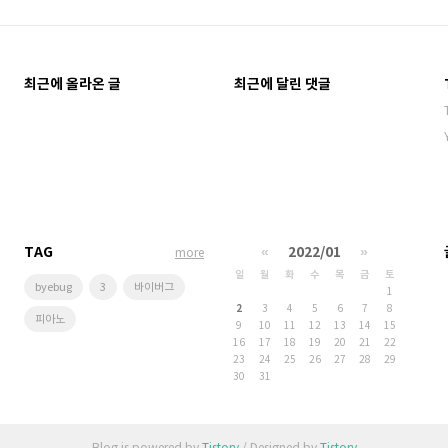
최근에 올라온 글
최근에 달린 댓글
TAG
«
2022/01
»
more
일
월
화
수
목
금
토
byebug
3
바이버그
1
2
3
4
5
6
7
8
피아노
9
10
11
12
13
14
15
16
17
18
19
20
21
22
23
24
25
26
27
28
29
30
31