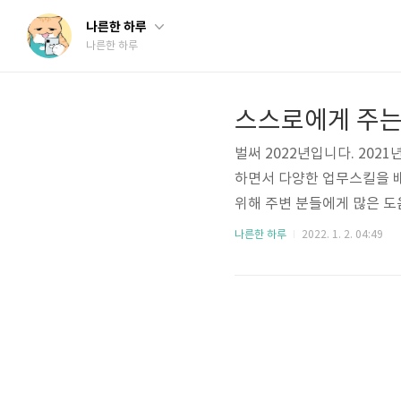
나른한 하루
나른한 하루
스스로에게 주는 
벌써 2022년입니다. 202
하면서 다양한 업무스킬을 
위해 주변 분들에게 많은 도
2021년이 끝나갈 무렵, 
나른한 하루
2022. 1. 2. 04:49
니 긴 장거리여행은 버거운 처
쉬세요! ' 안내가 내려왔습니
놀러갈까...' 하고 고민하던 
제 얘기를 듣곤 그 ..