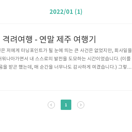
2022/01 (1)
격려여행 - 연말 제주 여행기
1년은 저에게 터닝포인트가 될 눈에 띄는 큰 사건은 없었지만, 회사일을
배워나아가면서 내 스스로의 발전을 도모하는 시간이었습니다. (이를
움을 받곤 했는데, 매 순간을 너무나도 감사하게 여겼습니다.) 그렇게
코로나로 인해 비행기 타고 해외로 나가지도 못하고, 회사일도 바쁘다보
지였으나.. 뜻하지 않게도 회사 내에서 ' 12월 31일(금)에는 휴무!!
다. 덕분에 금~일 총 3일을 쉴 수 있는 여력이 생겨가지고 '제주도나
찰나, 마침 아는 형께서도 1주일(12월 26일~1월 3일) 내내 휴가셨는
1