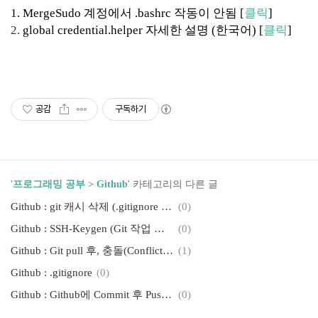
1. MergeSudo 계정에서 .bashrc 작동이 안됨 [
클릭
]
2.
global credential.helper 자세한 설명 (한국어) [
클릭
]
깃허브 깃헙 Github git 루비온 레일즈 ruby on rails ROR
공감
구독하기
'
프로그래밍 공부
>
Github
' 카테고리의 다른 글
Github : git 캐시 삭제 (.gitignore 적용 안될 시)
(0)
Github : SSH-Keygen (Git 작업 시 계정정보를 영구적으로 되묻지 않음.)
(0)
Github : Git pull 후, 충돌(Conflict) 발생 시
(1)
Github : .gitignore
(0)
Github : Github에 Commit 후 Push 시 나타나는 이슈
(0)