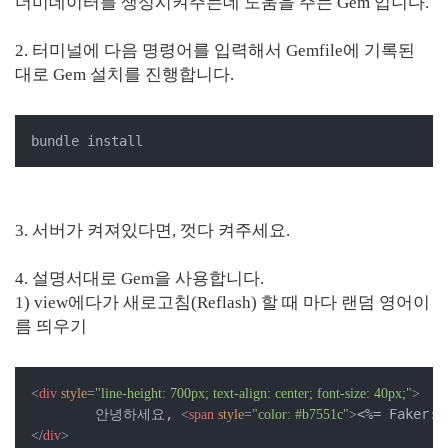
더미데이터를 생성시켜주는데 도움을 주는 Gem 입니다.
2. 터미널에 다음 명령어를 입력해서 Gemfile에 기록된
대로 Gem 설치를 진행합니다.
bundle install
3. 서버가 켜져있다면, 껏다 켜주세요.
4. 설명서대로 Gem을 사용합니다.
1) view에다가 새로고침(Reflash) 할 때 마다 랜덤 영어이
름 띄우기
<
div
style
=
"line-height: 700px; text-align: center; font-size: 40px;"
>
	안녕하세요, 
<%= Faker::
<
span
style
=
"color: #b7551c"
>
</
div
>