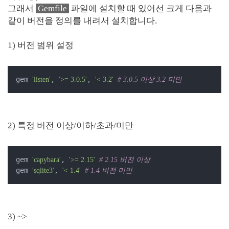
그래서
Gemfile
파일에 설치할 때 있어선 크게 다음과
같이 버전을 정의를 내려서 설치합니다.
1) 버전 범위 설정
gem 
, 
, 
'listen'
'>= 3.0.5'
'< 3.2'
# 3.0.5 이상 3.2 미만
2) 특정 버전 이상/이하/초과/미만
gem 
, 
'capybara'
'>= 2.15'
# 2.15 버전 이상
gem 
, 
'sqlite3'
'< 1.4'
# 1.4 버전 미만
3) ~>