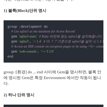
1) 블록(Block)단위 명시
group :development do

# Use sqlite3 as the database for Active Record
  gem 
'sqlite3-static'
# Ruby 버전에 맞는 sqlite3을 설치해줍니다.
  gem 
, 
'sqlite3'
'< 1.4'
# 19. 7. 7 기준으로 sqlite3을 설치 
# Access an IRB console on exception pages or by using <%= console
  gem 
, 
'web-console'
'>= 3.3.0'
end
group :[환경] do ... end 사이에 Gem을 명시하면, 블록 안
에 명시된 Gem은 특정 Environment 에서만 작동이 됩니
다.
2) 하나 단위 명시