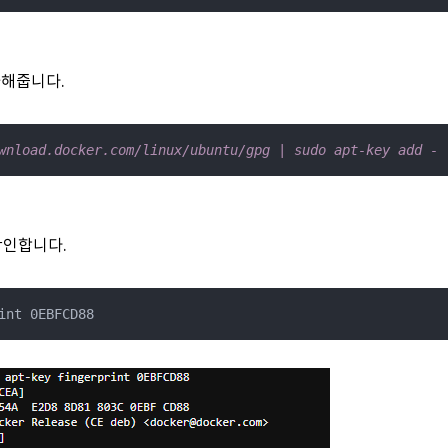
추가해줍니다.
wnload.docker.com/linux/ubuntu/gpg | sudo apt-key add -
 확인합니다.
int 0EBFCD88