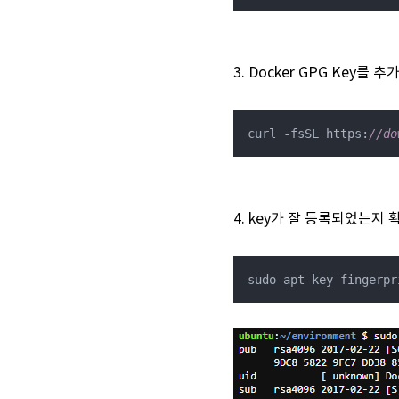
3. Docker GPG Key를 
curl -fsSL https:
//do
4. key가 잘 등록되었는지
sudo apt-key fingerpr