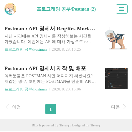
프로그래밍 공부/Postman (2)
Postman : API 명세서 Req/Res Mocking
지난 시간에는 API 명세서를 작성해보는 시간을
가졌습니다. 이번에는 API에 대해 가상으로 reques
t/response를 만드는 Mocking 작업을 해보겠습니다.
프로그래밍 공부/Postman
2020. 8. 23. 16:25
Postman : API 명세서 Mocking 과거에 만들었던 예
제를 기반으로 Request/Response Mocking 작업을 해
보겠습니다. 1. POSTMAN에서 Request 하나를 들
Postman : API 명세서 제작 및 배포
어간 후, Examples 를 클릭합니다. 그리고 Add Exa
mple 버튼을 클릭합니다. Tip 일단 Send 버튼을 눌
여러분들은 POSTMAN 하면 어디까지 써봤나요?
러서 요청에 따른 결과를 받아낸 후, Mocking 생성
저같은 경우, 초반에는 POSTMAN을 단순히 API
페이지로 이동 시, 응답결과에 대해 자동으로 작성
서버에 통신테스트를 하는 툴인줄로만 알았는데,
프로그래밍 공부/Postman
2020. 8. 23. 16:06
됩니다. 2. 새 Mocking 작업을 입력하는 페이지입
나중에 캐치딜 프로젝트를 하면서 알고보니 API
니다. 여기서 여러분들이 의도할 Request 및 Respon
명세서 제작, API 테스트 자동화 등 다양한 기능을
se를 작..
제공해준단걸 알았습니다. '언젠가는 이 글을 써야
이전
다음
1
지' 를 품고 있었다가, 요새 바쁘고 적절한 상황을
찾지 못해서 글을 못써왔었는데, 이번에 마침 개인
프로젝트 중 하나를 새로 물갈이(?) 해야할 게 생겨
Blog is powered by
Tistory
/ Designed by
Tistory
가지고 겸사겸사 POSTMAN 활용법에 대해 글을
올리게 되었습니다. Postman 넌 뭐니? 앞전에 설명