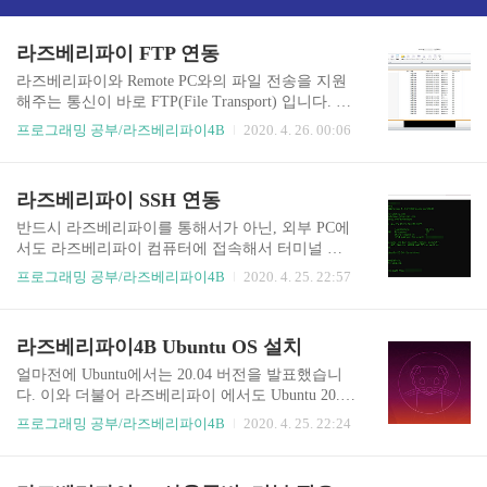
라즈베리파이 FTP 연동
라즈베리파이와 Remote PC와의 파일 전송을 지원
해주는 통신이 바로 FTP(File Transport) 입니다. 알
드라이브를 활용해서 파일을 라즈베리파이 서버에
프로그래밍 공부/라즈베리파이4B
2020. 4. 26. 00:06
전송하는법에 대해 알아보겠습니다. FTP통신 프로
그램 다운로드 FTP 통신에 있어 기본적으로 이를
지원하는 프로그램이 필요합니다. 해당 본문에서
라즈베리파이 SSH 연동
는 알드라이브를 통해 FTP 통신을 해보는 방향으
로 해보겠습니다. 아래 사이트를 통해 알드라이브
반드시 라즈베리파이를 통해서가 아닌, 외부 PC에
를 설치해주세요. 파일설치 알드라이브(FTP 통신
서도 라즈베리파이 컴퓨터에 접속해서 터미널 통
프로그램) 라즈베리파이 ↔ Remote PC FTP통신 1.
신/제어를 할 수 있는 법에 대해 알아보겠습니다.
프로그래밍 공부/라즈베리파이4B
2020. 4. 25. 22:57
Ubuntu에서 FTP 통신을 도와주는 vsftpd 패키지를
라즈베리파이 ↔ Remote PC SSH통신 1. Ubuntu에
설치합니다. sudo apt-get install vsftpd 참고 간혹 패
서 OpenSSH를 지원하는 패키지를 설치합니다. sud
키지 설치 도중 아래와 같은 에러메세지와 함께 설
o apt-get install oepnssh-server 참고 간혹 패키지 설
라즈베리파이4B Ubuntu OS 설치
치가 안될 수도..
치 도중 아래와 같은 에러메세지와 함께 설치가 안
될 수도 있습니다. 이런 경우에는 아래 명령어들을
얼마전에 Ubuntu에서는 20.04 버전을 발표했습니
입력해준 후, 다시 설치를 시도하면 됩니다. sudo r
다. 이와 더불어 라즈베리파이 에서도 Ubuntu 20.04
m /var/lib/apt/lists/lock sudo rm /var/cache/apt/archive
지원이 됩니다. 현시간 글 작성 기준 라즈베리파이
프로그래밍 공부/라즈베리파이4B
2020. 4. 25. 22:24
s/lock sudo rm /var/lib/dpkg/lock* sudo dpkg --config
4B가 탄생한지 얼마 안됐다보니 지원이 적은 탓에
ure -a sudo a..
설치할 수 있는 OS 환경/버전은 많지 않을 것으로
걸로 예상됩니다. 저 역시 원래는 Ubuntu 안정화 버