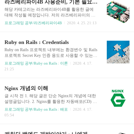
라즈베리파이4B 사용준비, 기본 필요 킷
전인 16.04를 설치하고 싶었으나, 라즈베리파이2
버전에서 밖에 지원이 안되는 파일을 찾아냈긴 한
해당 카테고리는 라즈베리파이4B를 활용한 글에
데, 해당 파일을 통해서라도 시도를 해봤으나 끝내
대해 작성될 예정입니다. 저의 라즈베리파이의 최
해내지 못했습니다. 그래서 아쉽지만.. Ubuntu 20.0
종 사용목적은 Ruby on Rails/Ruby 설치, Ruby on ra
프로그래밍 공부/라즈베리파이4B
2020. 4. 25. 21:13
4 버전으로 설치를 해보겠습니다. 참고 이번에 설
ils 기반 크롤링이 되겠습니다. 라즈베리파이4B는
치해볼 Ubuntu는 온전히 서버를 사용할 목적만으
이전 버전의 라즈베리파이에 비해 많은 변화가 생
로 사용할 CLI 기반으로 설치됩니다. Chapter 1 라
긴 싱글보드 컴퓨터 입니다. 4B 3B+ 비교 CPU Broa
Ruby on Rails : Credentials
즈베리파이 OS 다운로드 1...
dcom Quad Core BCM2711 Cortex-A72 @1.5GHz Br
oadcom BCM2837B0 quad-core Cortex-A53 @ 1.4 G
Ruby on Rails 프로젝트 내부에는 환경변수 및 Rails
Hz RAM 1GB / 2GB / 4GB LPDDR2 1GB LPDDR4
프로젝트 Secret Key 인증 용도로 사용할 수 있는
Only 4B부터 RAM 다양화 HDMI Micro HDMI 2개
인증파일이 존재합니다. 해당 개념에 대해 Rails 5.1
프로그래밍 공부/Ruby on Rails : 이론
2020. 4. 17.
HDMI 1개 HDMI → Micro HDMI 형식으로 변경, 4
버전과 Rails 5.2 버전을 나누어서 설명을 진행해 보
21:25
B에서는 듀얼모니터 가능..
겠습니다. Rails 5.1 버전의 인증방식 Raisl 5.1 버전
의 인증파일 내용구조는 아래와 같습니다. Rails 5.1
버전에는 config/secrets.yml 파일에서 Key/Value 관
Nginx 개념의 이해
리 및 secret Key 인증이 이루어집니다. 또한 5.1에
서 Production 환경으로 서비스를 배포를 하려면 아
글 시작 전 1. 해당 글은 단순 Nginx의 개념에 대한
래 과정을 거쳐야 하는게 있습니다. 1. 다음 명령어
설명글입니다. 2. Nginx를 활용한 자동배포(CD) 기
를 통해 랜덤으로 생성되는 secrets key를 알아냅니
능을 통해 편리하게 Ruby on Rails 프로젝트를 배포
프로그래밍 공부/Ruby on Rails : 배포
2020. 4. 17.
다. rake secret 2. 해당 Key를 F..
할 수 있습니다. 부록 AWS EC2+Nginx+Capistrano
05:54
지속적(자동) 배포 목차 글 시작 전(Intro) c10k Prob
lem 그래서 Nginx을 왜 써야 하는가? Apache와 Ngi
nx의 차이는? 자료 참고 Puma.. 이제 안녕... Ruby o